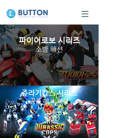
파이어로보 시리즈
소방 액션
쥬라기캅스 시리즈
공룡 메카 액션